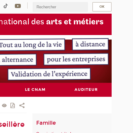
na
tional des
arts et métiers
LE CNAM
AUDITEUR
Famille
eillère