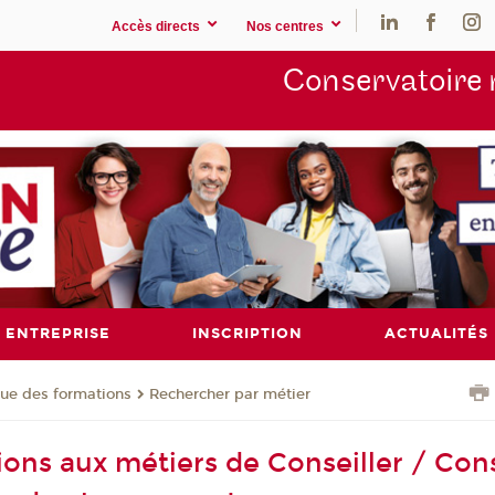
Accès directs
Nos centres
Conservatoire 
ENTREPRISE
INSCRIPTION
ACTUALITÉS
ue des formations
Rechercher par métier
ions aux métiers de Conseiller / Cons