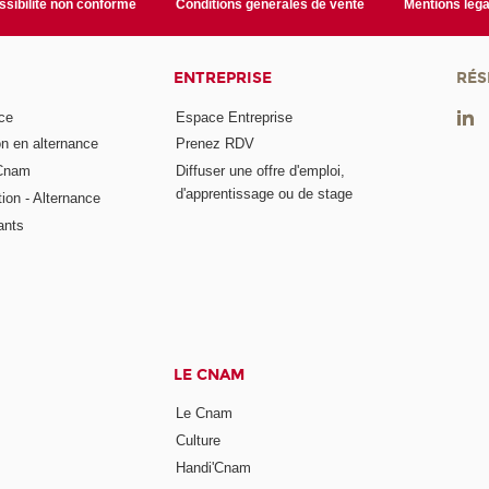
sibilité non conforme
Conditions générales de vente
Mentions léga
ENTREPRISE
RÉS
ce
Espace Entreprise
on en alternance
Prenez RDV
 Cnam
Diffuser une offre d'emploi,
d'apprentissage ou de stage
tion - Alternance
ants
LE CNAM
Le Cnam
Culture
Handi'Cnam