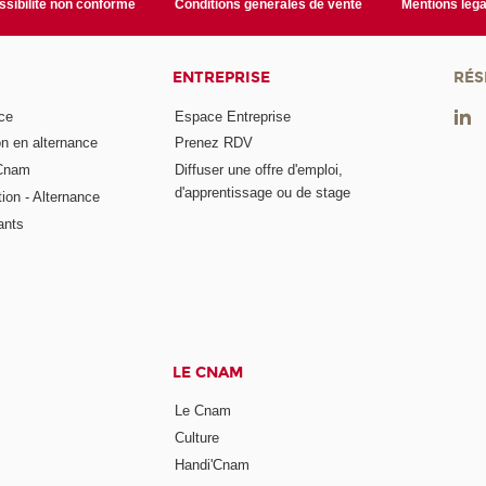
sibilité non conforme
Conditions générales de vente
Mentions léga
ENTREPRISE
RÉS
ce
Espace Entreprise
on en alternance
Prenez RDV
 Cnam
Diffuser une offre d'emploi,
d'apprentissage ou de stage
tion - Alternance
ants
LE CNAM
Le Cnam
Culture
Handi'Cnam