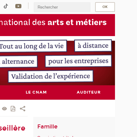
na
tional des
arts et métiers
LE CNAM
AUDITEUR
Famille
eillère