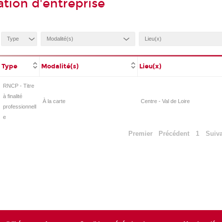
ation d'entreprise
Type
Modalité(s)
Lieu(x)
RNCP - Titre
à finalité
À la carte
Centre - Val de Loire
professionnell
e
Premier
Précédent
1
Suiv