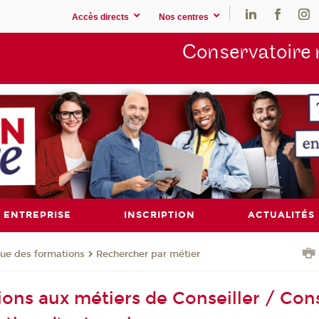
Accès directs
Nos centres
Conservatoire 
ENTREPRISE
INSCRIPTION
ACTUALITÉS
ue des formations
Rechercher par métier
ions aux métiers de Conseiller / Cons