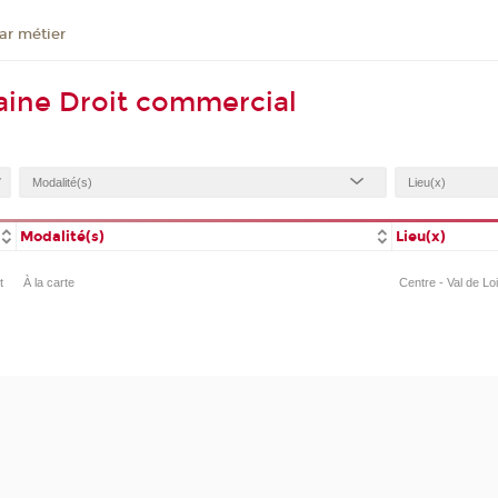
ar métier
aine Droit commercial
Modalité(s)
Lieu(x)
t
À la carte
Centre - Val de Lo