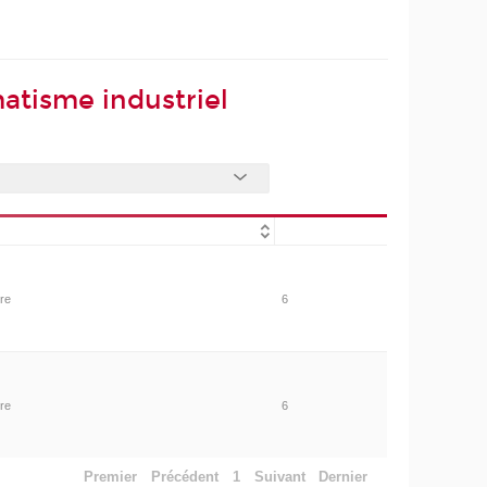
atisme industriel
ire
6
ire
6
Premier
Précédent
1
Suivant
Dernier