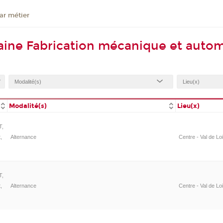
ar métier
ine Fabrication mécanique et autom
Modalité(s)
Lieu(x)
T,
,
Alternance
Centre - Val de Lo
T,
,
Alternance
Centre - Val de Lo