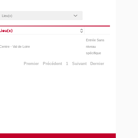
Lieu(x)
Entrée Sans
Centre - Val de Loire
niveau
spécifique
Premier
Précédent
1
Suivant
Dernier