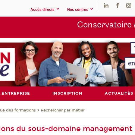
Accès directs
Nos centres
Conservatoire 
ENTREPRISE
INSCRIPTION
ACTUALITÉS
ue des formations
Rechercher par métier
tions du sous-domaine management