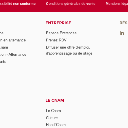
sibilité non conforme
Conditions générales de vente
Mentions léga
ENTREPRISE
RÉS
ce
Espace Entreprise
on en alternance
Prenez RDV
 Cnam
Diffuser une offre d'emploi,
d'apprentissage ou de stage
tion - Alternance
ants
LE CNAM
Le Cnam
Culture
Handi'Cnam