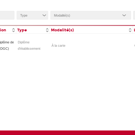
tion
Type
Modalité(s)
iplôme de
Diplôme
À la carte
é (DGC)
d'établissement