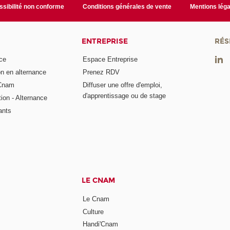
sibilité non conforme
Conditions générales de vente
Mentions léga
ENTREPRISE
RÉS
ce
Espace Entreprise
on en alternance
Prenez RDV
 Cnam
Diffuser une offre d'emploi,
d'apprentissage ou de stage
tion - Alternance
ants
LE CNAM
Le Cnam
Culture
Handi'Cnam