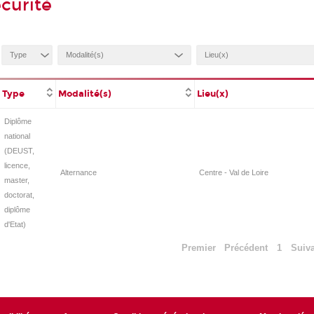
curité
Type
Modalité(s)
Lieu(x)
Diplôme
national
(DEUST,
licence,
Alternance
Centre - Val de Loire
master,
doctorat,
diplôme
d'Etat)
Premier
Précédent
1
Suiv