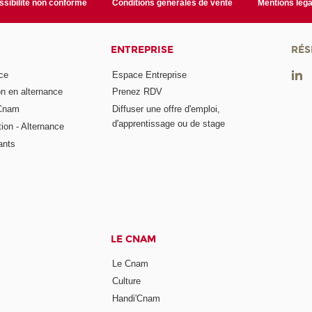
sibilité non conforme
Conditions générales de vente
Mentions léga
ENTREPRISE
RÉS
ce
Espace Entreprise
on en alternance
Prenez RDV
 Cnam
Diffuser une offre d'emploi,
d'apprentissage ou de stage
tion - Alternance
ants
LE CNAM
Le Cnam
Culture
Handi'Cnam