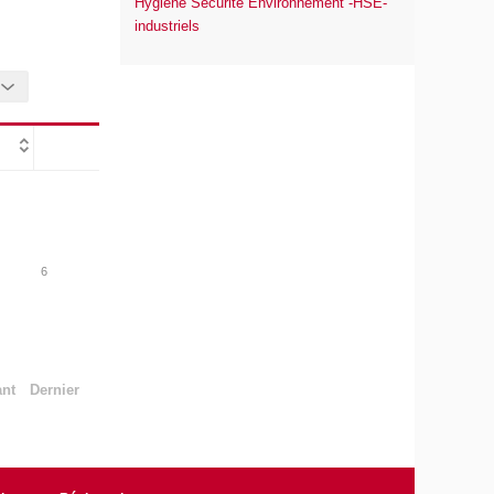
Hygiène Sécurité Environnement -HSE-
industriels
6
ant
Dernier