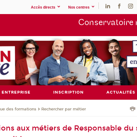
Accès directs
Nos centres
Conservatoire 
ENTREPRISE
INSCRIPTION
ACTUALITÉS
ue des formations
Rechercher par métier
ions aux métiers de Responsable du 