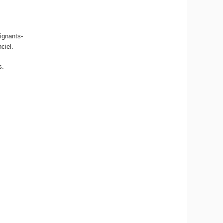
ignants-
ciel.
s.