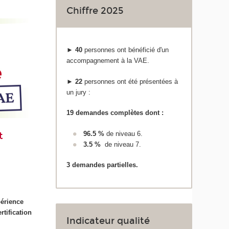
Chiffre 2025
►
40
personnes ont bénéficié d'un
accompagnement à la VAE.
►
22
personnes ont été présentées à
un jury :
19 demandes complètes dont :
96.5 %
de niveau 6.
t
3.5 %
de niveau 7.
3 demandes partielles.
érience
ertification
Indicateur qualité