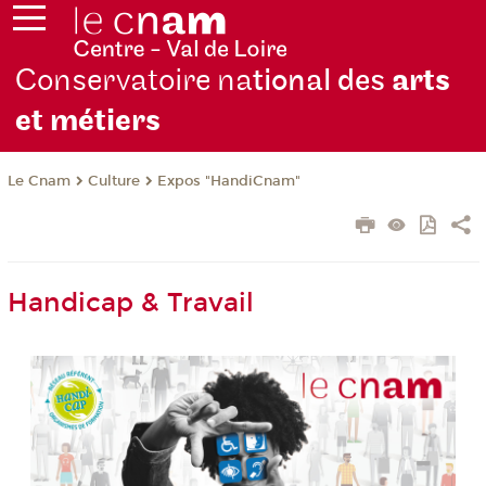
Conservatoire na
tional des
arts
et métiers
Le Cnam
Culture
Expos "HandiCnam"
Handicap & Travail