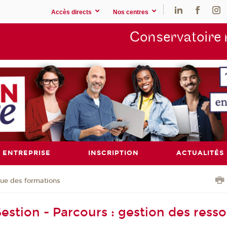
Accès directs
Nos centres
Conservatoire 
ENTREPRISE
INSCRIPTION
ACTUALITÉS
ue des formations
estion - Parcours : gestion des ress