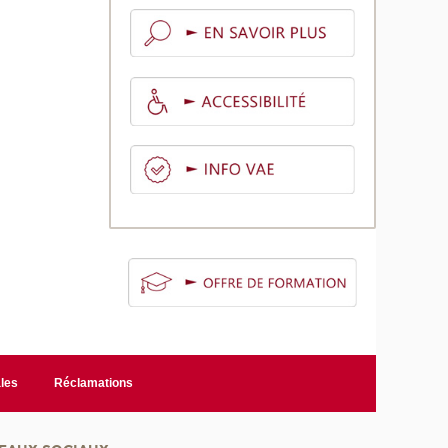
les
Réclamations