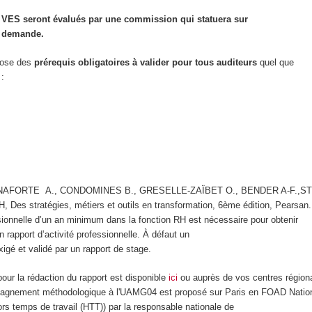
 VES seront évalués par une commission qui statuera sur
e demande.
pose des
prérequis obligatoires à valider pour tous auditeurs
quel que
 :
NNAFORTE A., CONDOMINES B., GRESELLE-ZAÏBET O., BENDER A-F.,
H, Des stratégies, métiers et outils en transformation, 6ème édition, Pearsan.
ionnelle d’un an minimum dans la fonction RH est nécessaire pour obtenir
n rapport d’activité professionnelle. À défaut un
igé et validé par un rapport de stage.
our la rédaction du rapport est disponible
ici
ou auprès de vos centres région
agnement méthodologique à l'UAMG04 est proposé sur Paris en FOAD Nation
hors temps de travail (HTT)) par la responsable nationale de