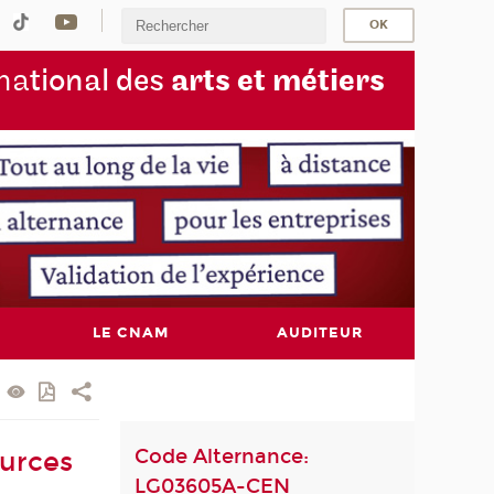
na
tional des
arts et métiers
LE CNAM
AUDITEUR
Code Alternance:
ources
LG03605A-CEN