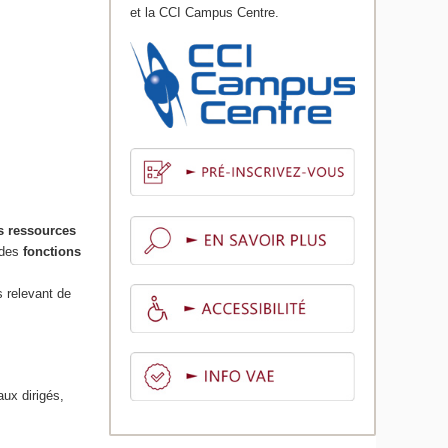
et la CCI Campus Centre.
s ressources
 des
fonctions
s relevant de
aux dirigés,