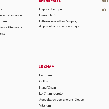
ENTREPRISE
RÉS
ce
Espace Entreprise
on en alternance
Prenez RDV
 Cnam
Diffuser une offre d'emploi,
d'apprentissage ou de stage
tion - Alternance
ants
LE CNAM
Le Cnam
Culture
Handi'Cnam
Le Cnam recrute
Association des anciens élèves
Vitanum