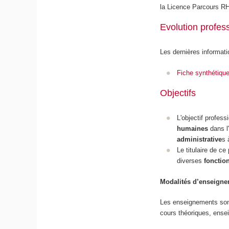
la Licence Parcours 
Evolution profes
Les dernières informati
Fiche synthétiqu
Objectifs
L'objectif profes
humaines
dans l'
administrative
s 
Le titulaire de c
diverses
fonctio
Modalités d’enseignem
Les enseignements sont 
cours théoriques, ense