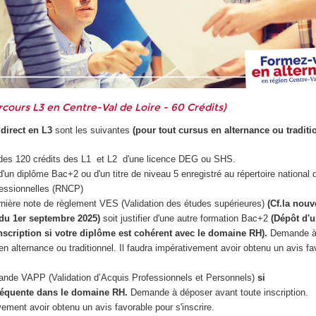
cours L3 en Centre-Val de Loire - 60 Crédits)
direct en L3
sont les suivantes
(pour tout cursus en alternance ou traditi
re des 120 crédits des L1 et L2 d'une licence DEG ou SHS.
e d'un diplôme Bac+2 ou d'un titre de niveau 5 enregistré au répertoire national 
ofessionnelles (RNCP)
ernière note de règlement VES (Validation des études supérieures)
(Cf.la nouv
du 1er septembre 2025)
soit justifier d'une autre formation Bac+2
(Dépôt d'
nscription si votre diplôme est cohérent avec le domaine RH).
Demande à
en alternance ou traditionnel. Il faudra impérativement avoir obtenu un avis fa
ande VAPP (Validation d’Acquis Professionnels et Personnels)
si
équente dans le domaine RH.
Demande à déposer avant toute inscription.
vement avoir obtenu un avis favorable pour s'inscrire.