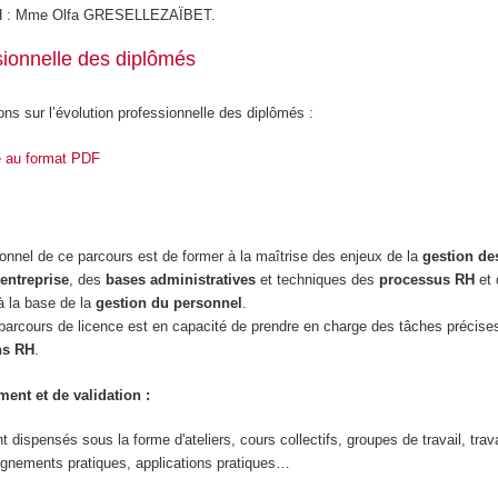
RH : Mme Olfa GRESELLEZAÏBET.
sionnelle des diplômés
ons sur l’évolution professionnelle des diplômés :
e au format PDF
sionnel de ce parcours est de former à la maîtrise des enjeux de la
gestion de
entreprise
, des
bases administratives
et techniques des
processus RH
et
à la base de la
gestion du personnel
.
e parcours de licence est en capacité de prendre en charge des tâches précise
ns RH
.
ent et de validation :
dispensés sous la forme d'ateliers, cours collectifs, groupes de travail, trav
ignements pratiques, applications pratiques…