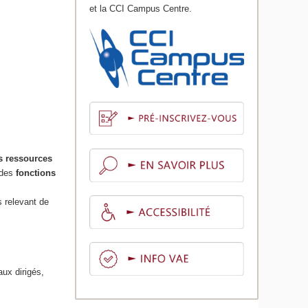
et la CCI Campus Centre.
s ressources
 des
fonctions
s relevant de
aux dirigés,