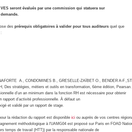
 VES seront évalués par une commission qui statuera sur
e demande.
pose des
prérequis obligatoires à valider pour tous auditeurs
quel que
 :
NNAFORTE A., CONDOMINES B., GRESELLE-ZAÏBET O., BENDER A-F.,
H, Des stratégies, métiers et outils en transformation, 6ème édition, Pearsan.
ionnelle d’un an minimum dans la fonction RH est nécessaire pour obtenir
n rapport d’activité professionnelle. À défaut un
igé et validé par un rapport de stage.
our la rédaction du rapport est disponible
ici
ou auprès de vos centres région
agnement méthodologique à l'UAMG04 est proposé sur Paris en FOAD Nation
hors temps de travail (HTT)) par la responsable nationale de