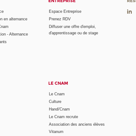
ENTREPRISE
RÉS
ce
Espace Entreprise
on en alternance
Prenez RDV
 Cnam
Diffuser une offre d'emploi,
d'apprentissage ou de stage
tion - Alternance
ants
LE CNAM
Le Cnam
Culture
Handi'Cnam
Le Cnam recrute
Association des anciens élèves
Vitanum