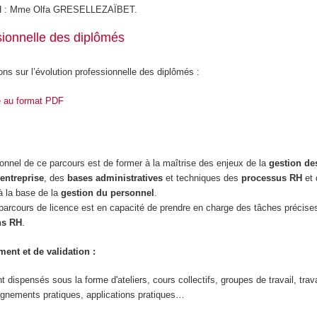
RH : Mme Olfa GRESELLEZAÏBET.
sionnelle des diplômés
ons sur l’évolution professionnelle des diplômés :
e au format PDF
sionnel de ce parcours est de former à la maîtrise des enjeux de la
gestion de
entreprise
, des
bases administratives
et techniques des
processus RH
et
à la base de la
gestion du personnel
.
e parcours de licence est en capacité de prendre en charge des tâches précise
ns RH
.
ent et de validation :
dispensés sous la forme d'ateliers, cours collectifs, groupes de travail, trav
ignements pratiques, applications pratiques…