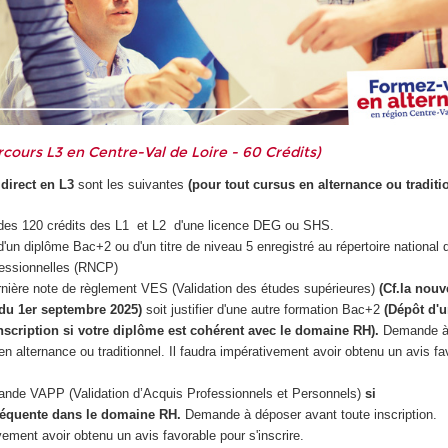
cours L3 en Centre-Val de Loire - 60 Crédits)
direct en L3
sont les suivantes
(pour tout cursus en alternance ou traditi
re des 120 crédits des L1 et L2 d'une licence DEG ou SHS.
e d'un diplôme Bac+2 ou d'un titre de niveau 5 enregistré au répertoire national 
ofessionnelles (RNCP)
ernière note de règlement VES (Validation des études supérieures)
(Cf.la nouv
du 1er septembre 2025)
soit justifier d'une autre formation Bac+2
(Dépôt d'
nscription si votre diplôme est cohérent avec le domaine RH).
Demande à
en alternance ou traditionnel. Il faudra impérativement avoir obtenu un avis fa
ande VAPP (Validation d’Acquis Professionnels et Personnels)
si
équente dans le domaine RH.
Demande à déposer avant toute inscription.
vement avoir obtenu un avis favorable pour s'inscrire.