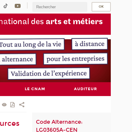
na
tional des
arts et métiers
LE CNAM
AUDITEUR
Code Alternance:
ources
LG03605A-CEN