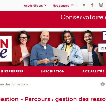
Accès directs
Nos centres
Conservatoire 
ENTREPRISE
INSCRIPTION
ACTUALITÉS
ue des formations
estion - Parcours : gestion des ress