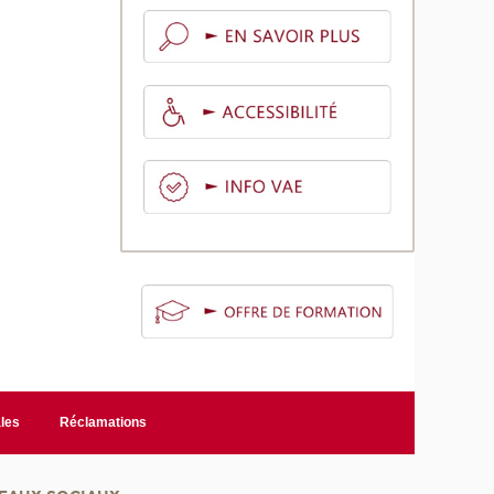
les
Réclamations