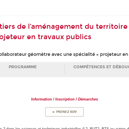
tiers de l’aménagement du territoire
ojeteur en travaux publics
laborateur géomètre avec une spécialité « projeteur en 
PROGRAMME
COMPÉTENCES ET DÉBOU
Information / Inscription / Démarches
► PRENEZ RDV
 + 2 dans les sciences et techniques industrielles (L2, BUT2, BTS ou autres dip