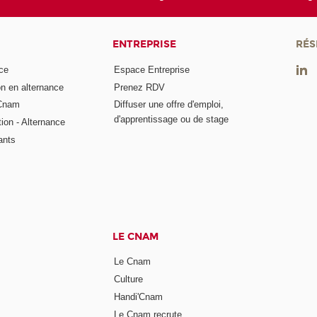
ENTREPRISE
RÉS
ce
Espace Entreprise
on en alternance
Prenez RDV
 Cnam
Diffuser une offre d'emploi,
d'apprentissage ou de stage
tion - Alternance
ants
LE CNAM
Le Cnam
Culture
Handi'Cnam
Le Cnam recrute