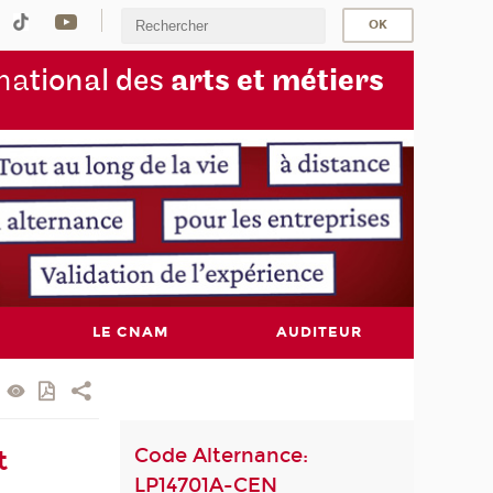
na
tional des
arts et métiers
LE CNAM
AUDITEUR
Code Alternance:
t
LP14701A-CEN