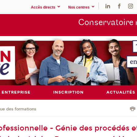
Accès directs
Nos centres
Conservatoire 
ENTREPRISE
INSCRIPTION
ACTUALITÉS
ue des formations
ofessionnelle - Génie des procédés e