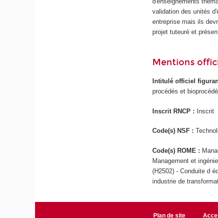
d'enseignements thémat
validation des unités d'
entreprise mais ils dev
projet tuteuré et prése
Mentions offici
Intitulé officiel figur
procédés et bioprocédé
Inscrit RNCP :
Inscrit
Code(s) NSF :
Technol
Code(s) ROME :
Manag
Management et ingénieri
(H2502) - Conduite d 
industrie de transforma
Plan de site
Acces