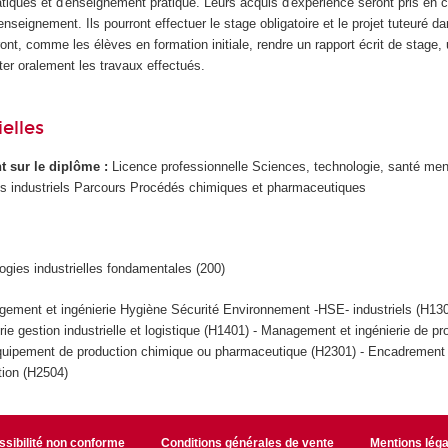
iques et d'enseignement pratique. Leurs acquis d'expérience seront pris en 
enseignement. Ils pourront effectuer le stage obligatoire et le projet tuteuré da
ront, comme les élèves en formation initiale, rendre un rapport écrit de stage
nter oralement les travaux effectués.
elles
ant sur le diplôme :
Licence professionnelle Sciences, technologie, santé men
s industriels Parcours Procédés chimiques et pharmaceutiques
ogies industrielles fondamentales (200)
ement et ingénierie Hygiène Sécurité Environnement -HSE- industriels (H130
e gestion industrielle et logistique (H1401) - Management et ingénierie de pr
équipement de production chimique ou pharmaceutique (H2301) - Encadrement
tion (H2504)
sibilité non conforme
Conditions générales de vente
Mentions léga