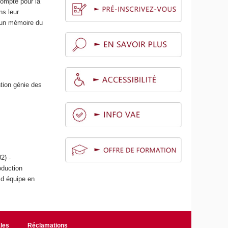
compte pour la
ns leur
, un mémoire du
tion génie des
2) -
oduction
 d équipe en
les
Réclamations