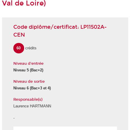
Val de Loire)
Code diplôme/certificat: LP11502A-
CEN
60
crédits
Niveau d'entrée
Niveau 5 (Bac+2)
Niveau de sortie
Niveau 6 (Bac+3 et 4)
Responsable(s)
Laurence HARTMANN
-
École