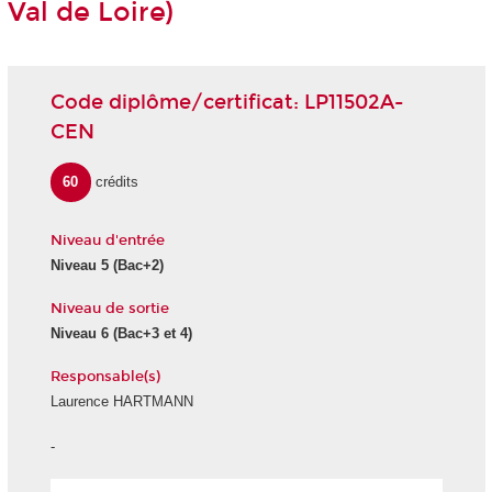
Val de Loire)
Code diplôme/certificat: LP11502A-
CEN
60
crédits
Niveau d'entrée
Niveau 5 (Bac+2)
Niveau de sortie
Niveau 6 (Bac+3 et 4)
Responsable(s)
Laurence HARTMANN
-
École