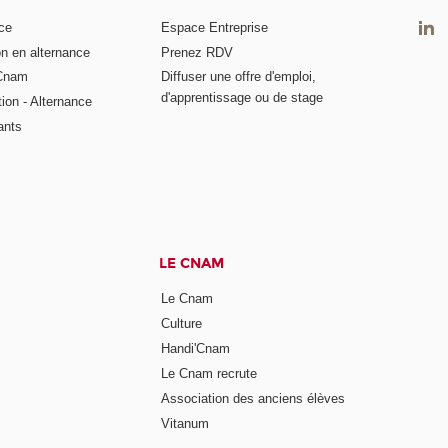
ce
Espace Entreprise
on en alternance
Prenez RDV
 Cnam
Diffuser une offre d'emploi,
d'apprentissage ou de stage
tion - Alternance
ants
LE CNAM
Le Cnam
Culture
Handi'Cnam
Le Cnam recrute
Association des anciens élèves
Vitanum