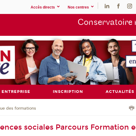
Accès directs
Nos centres
Conservatoire 
ENTREPRISE
INSCRIPTION
ACTUALITÉS
ue des formations
iences sociales Parcours Formation e