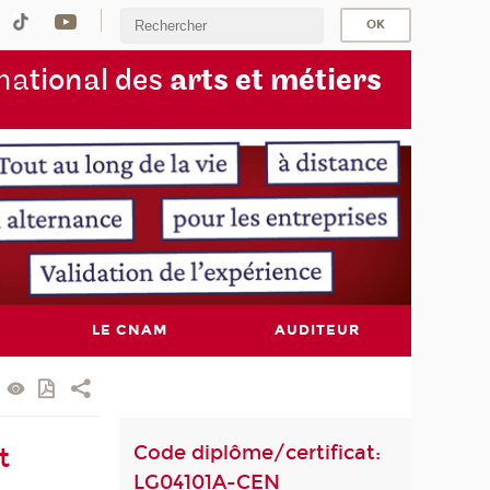
na
tional des
arts et métiers
LE CNAM
AUDITEUR
Code diplôme/certificat:
t
LG04101A-CEN