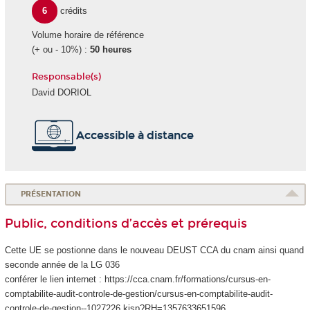
6
crédits
Volume horaire de référence
(+ ou - 10%) :
50 heures
Responsable(s)
David DORIOL
Accessible à distance
PRÉSENTATION
Public, conditions d’accès et prérequis
Cette UE se postionne dans le nouveau DEUST CCA du cnam ainsi quand
seconde année de la LG 036
conférer le lien internet : https://cca.cnam.fr/formations/cursus-en-
comptabilite-audit-controle-de-gestion/cursus-en-comptabilite-audit-
controle-de-gestion--1027226.kjsp?RH=1357633651596