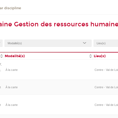
r discipline
aine Gestion des ressources humain
Modalité(s)
Lieu(x)
T,
,
À la carte
Centre - Val de Lo
t
À la carte
Centre - Val de Lo
t
À la carte
Centre - Val de Lo