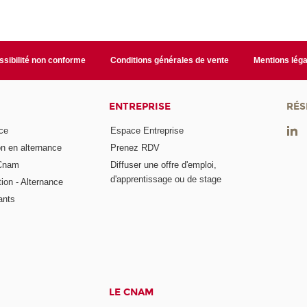
sibilité non conforme
Conditions générales de vente
Mentions léga
ENTREPRISE
RÉS
ce
Espace Entreprise
on en alternance
Prenez RDV
 Cnam
Diffuser une offre d'emploi,
d'apprentissage ou de stage
tion - Alternance
ants
LE CNAM