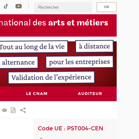
na
tional des
arts et métiers
LE CNAM
AUDITEUR
Code UE : PST004-CEN