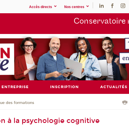
Accès directs
Nos centres
Conservatoire 
ENTREPRISE
INSCRIPTION
ACTUALITÉS
ue des formations
on à la psychologie cognitive