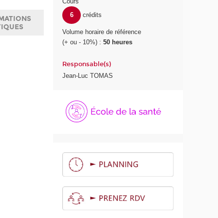
Cours
6
crédits
MATIONS
TIQUES
Volume horaire de référence
(+ ou - 10%) :
50 heures
Responsable(s)
Jean-Luc TOMAS
É
c
o
l
e
d
e
l
a
S
a
n
t