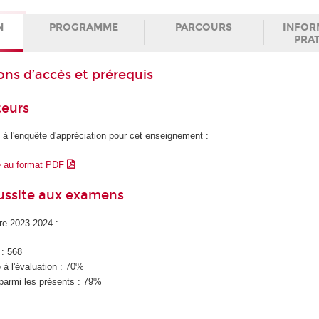
N
PROGRAMME
PARCOURS
INFOR
PRA
ons d’accès et prérequis
teurs
 à l'enquête d'appréciation pour cet enseignement :
e au format PDF
éussite aux examens
ire 2023-2024 :
 : 568
à l'évaluation : 70%
parmi les présents : 79%