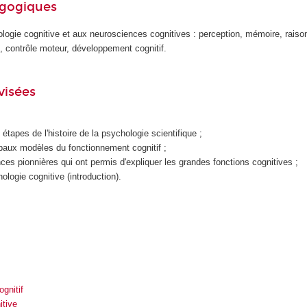
agogiques
hologie cognitive et aux neurosciences cognitives : perception, mémoire, rais
, contrôle moteur, développement cognitif.
visées
 étapes de l'histoire de la psychologie scientifique ;
ipaux modèles du fonctionnement cognitif ;
nces pionnières qui ont permis d'expliquer les grandes fonctions cognitives ;
hologie cognitive (introduction).
gnitif
itive