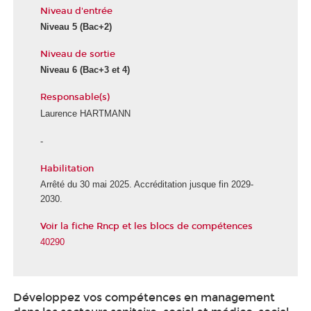
Niveau d'entrée
Niveau 5 (Bac+2)
Niveau de sortie
Niveau 6 (Bac+3 et 4)
Responsable(s)
Laurence HARTMANN
-
Habilitation
É
c
Arrêté du 30 mai 2025. Accréditation jusque fin 2029-
o
2030.
l
Voir la fiche Rncp et les blocs de compétences
e
d
40290
e
l
a
Développez vos compétences en management
S