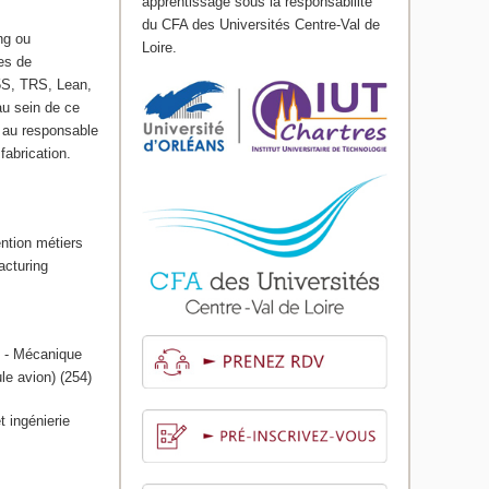
apprentissage sous la responsabilité
du CFA des Universités Centre-Val de
ng ou
Loire.
es de
(5S, TRS, Lean,
au sein de ce
et au responsable
fabrication.
ntion métiers
acturing
) - Mécanique
le avion) (254)
t ingénierie