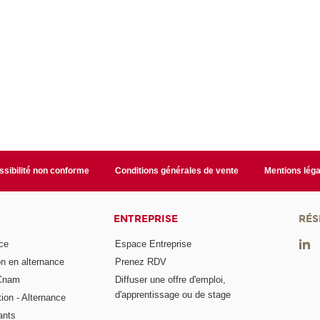
sibilité non conforme
Conditions générales de vente
Mentions léga
ENTREPRISE
RÉS
ce
Espace Entreprise
on en alternance
Prenez RDV
 Cnam
Diffuser une offre d'emploi,
d'apprentissage ou de stage
tion - Alternance
ants