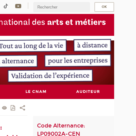
na
tional des
arts et métiers
LE CNAM
AUDITEUR
Code Alternance:
:
LP09002A-CEN