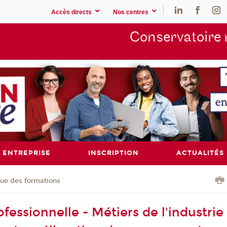
Accès directs
Nos centres
Conservatoire 
ENTREPRISE
INSCRIPTION
ACTUALITÉS
ue des formations
fessionnelle - Métiers de l'industrie 