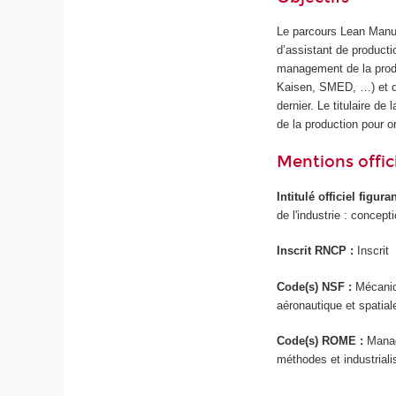
Le parcours Lean Manuf
d’assistant de product
management de la produc
Kaisen, SMED, …) et déf
dernier. Le titulaire de
de la production pour o
Mentions offici
Intitulé officiel figur
de l'industrie : concep
Inscrit RNCP :
Inscrit
Code(s) NSF :
Mécaniq
aéronautique et spatial
Code(s) ROME :
Manag
méthodes et industriali