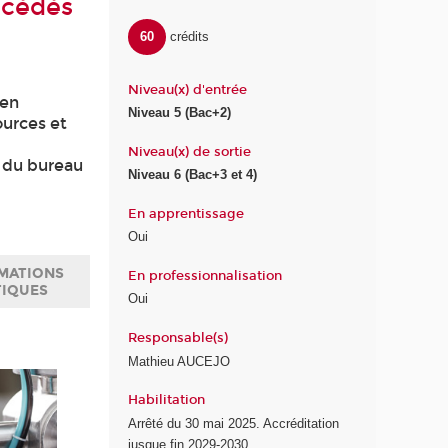
océdés
60
crédits
Niveau(x) d'entrée
 en
Niveau 5 (Bac+2)
ources et
Niveau(x) de sortie
t du bureau
Niveau 6 (Bac+3 et 4)
En apprentissage
Oui
MATIONS
En professionnalisation
TIQUES
Oui
Responsable(s)
Mathieu AUCEJO
Habilitation
Arrêté du 30 mai 2025. Accréditation
jusque fin 2029-2030.