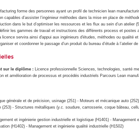
acturing forme des personnes ayant un profil de technicien lean manufacturi
ion capables d’assister l’ingénieur méthodes dans la mise en place de méthod
tion dans le but d’optimiser les ressources et les flux au sein d’un atelier 
inir les gammes de travail et instructions des différents process et postes 
 la licence servira ainsi d'appui aux ingénieurs d'études, méthodes ou qualité 
rganiser et coordonner le passage d’un produit du bureau d’étude à l’atelier de 
elles
ant sur le diplôme :
Licence professionnelle Sciences, technologies, santé me
tion et amélioration de processus et procédés industriels Parcours Lean manuf
ue générale et de précision, usinage (251) - Moteurs et mécanique auto (252
e (253) - Structures métalliques (y.c. soudure, carrosserie, coque bâteau, cellu
ement et ingénierie gestion industrielle et logistique (H1401) - Management e
sation (H1402) - Management et ingénierie qualité industrielle (H1502)