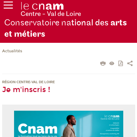
Conservatoire na
tional des
arts
et métiers
Actualités
RÉGION CENTRE-VAL DE LOIRE
Je m'inscris !