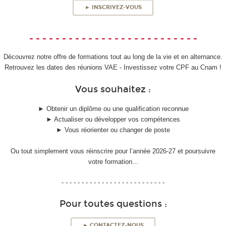
► INSCRIVEZ-VOUS
- - - - - - - - - - - - - - - - - - - - - - - - - -
Découvrez notre offre de formations tout au long de la vie et en alternance.
Retrouvez les dates des réunions VAE - Investissez votre CPF au Cnam !
Vous souhaitez :
► Obtenir un diplôme ou une qualification reconnue
► Actualiser ou développer vos compétences
► Vous réorienter ou changer de poste
Ou tout simplement vous réinscrire pour l’année 2026-27 et poursuivre
votre formation...
- - - - - - - - - - - - - - - - - - - - - - - - - -
Pour toutes questions :
► CONTACTEZ-NOUS